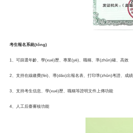
考生報名系統(tǒng)
1、可篩選年齡、學(xué)歷、專業(yè)、職稱、準(zhǔn)確、高效
2、支持在線繳費(fèi)、導(dǎo)出報名表、打印準(zhǔn)考證
3、支持考生信息、學(xué)歷、職稱等證明文件上傳功能
4、人工后臺審核功能